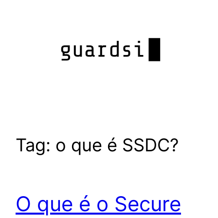
Pular
para
o
conteúdo
Tag:
o que é SSDC?
O que é o Secure