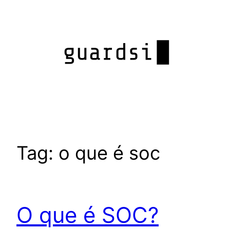
Pular
para
o
conteúdo
Tag:
o que é soc
O que é SOC?