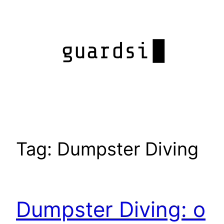
Pular
para
o
conteúdo
Tag:
Dumpster Diving
Dumpster Diving: o