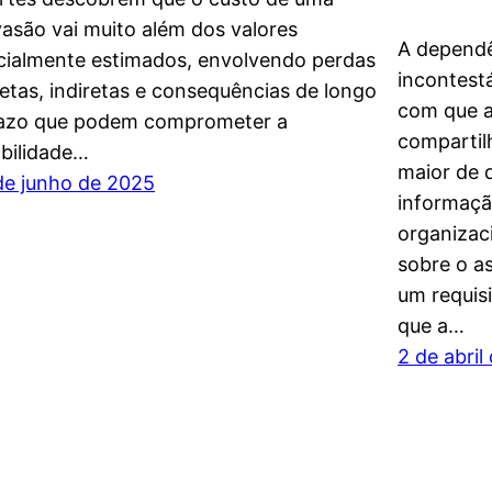
vasão vai muito além dos valores
A dependê
icialmente estimados, envolvendo perdas
incontestá
retas, indiretas e consequências de longo
com que 
azo que podem comprometer a
compartil
abilidade…
maior de 
de junho de 2025
informaçã
organizac
sobre o a
um requisi
que a…
2 de abril