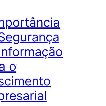
mportância
Segurança
Informação
a o
scimento
resarial