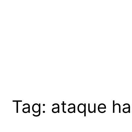
Pular
para
o
conteúdo
Tag:
ataque ha