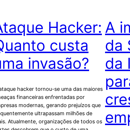
Ataque Hacker:
A i
Quanto custa
da 
uma invasão?
da 
par
ataque hacker tornou-se uma das maiores
cre
eaças financeiras enfrentadas por
presas modernas, gerando prejuízos que
emp
equentemente ultrapassam milhões de
ais. Atualmente, organizações de todos os
rtes descobrem que o custo de uma