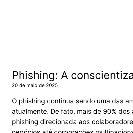
Pular
para
o
conteúdo
Phishing: A conscienti
20 de maio de 2025
O phishing continua sendo uma das am
atualmente. De fato, mais de 90% do
phishing direcionada aos colaborador
negócios até corporações multinacionai