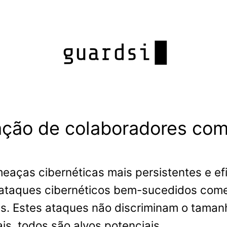
zação de colaboradores co
eaças cibernéticas mais persistentes e e
s ataques cibernéticos bem-sucedidos com
es. Estes ataques não discriminam o tam
s, todos são alvos potenciais.