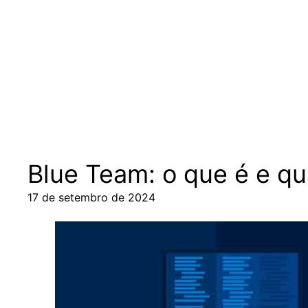
Pular
para
o
conteúdo
Blue Team: o que é e qu
17 de setembro de 2024