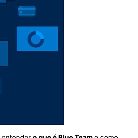
l entender
o que é Blue Team
e como