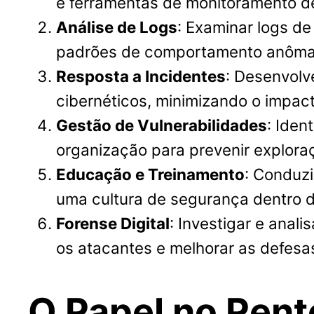
e ferramentas de monitoramento de 
Análise de Logs
: Examinar logs de 
padrões de comportamento anôma
Resposta a Incidentes
: Desenvolv
cibernéticos, minimizando o impac
Gestão de Vulnerabilidades
: Iden
organização para prevenir explora
Educação e Treinamento
: Conduz
uma cultura de segurança dentro 
Forense Digital
: Investigar e anal
os atacantes e melhorar as defesas
O Papel no Pent